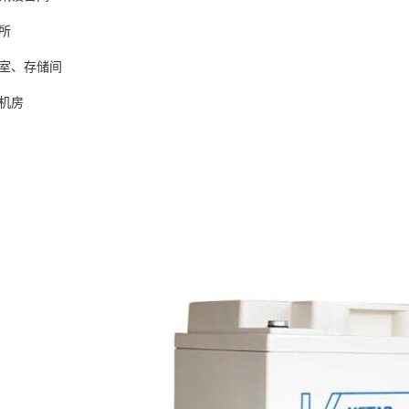
所
室、存储间
机房